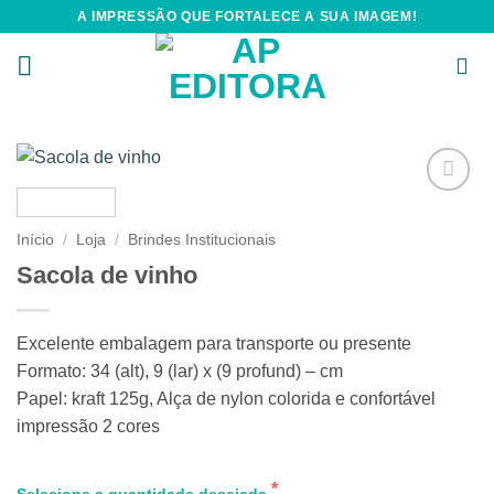
Skip
A IMPRESSÃO QUE FORTALECE A SUA IMAGEM!
to
content
Add to
wishlist
Início
/
Loja
/
Brindes Institucionais
Sacola de vinho
Excelente embalagem para transporte ou presente
Formato: 34 (alt), 9 (lar) x (9 profund) – cm
Papel: kraft 125g, Alça de nylon colorida e confortável
impressão 2 cores
Selecione a quantidade desejada