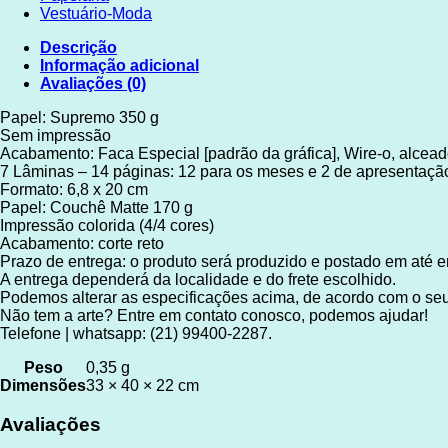
Vestuário-Moda
Descrição
Informação adicional
Avaliações (0)
Papel: Supremo 350 g
Sem impressão
Acabamento: Faca Especial [padrão da gráfica], Wire-o, alcea
7 Lâminas – 14 páginas: 12 para os meses e 2 de apresentaçã
Formato: 6,8 x 20 cm
Papel: Couchê Matte 170 g
Impressão colorida (4/4 cores)
Acabamento: corte reto
Prazo de entrega: o produto será produzido e postado em até em
A entrega dependerá da localidade e do frete escolhido.
Podemos alterar as especificações acima, de acordo com o se
Não tem a arte? Entre em contato conosco, podemos ajudar!
Telefone | whatsapp: (21) 99400-2287.
Peso
0,35 g
Dimensões
33 × 40 × 22 cm
Avaliações