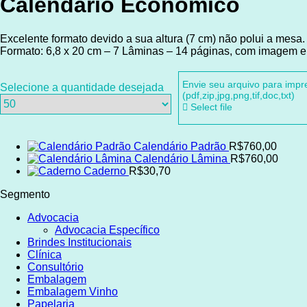
Calendário Econômico
Excelente formato devido a sua altura (7 cm) não polui a mesa.
Formato: 6,8 x 20 cm – 7 Lâminas – 14 páginas, com imagem e 
Envie seu arquivo para imp
Selecione a quantidade desejada
(pdf,zip,jpg,png,tif,doc,txt)
Select file
Calendário Padrão
R$760,00
Calendário Lâmina
R$760,00
Caderno
R$30,70
Segmento
Advocacia
Advocacia Específico
Brindes Institucionais
Clínica
Consultório
Embalagem
Embalagem Vinho
Papelaria