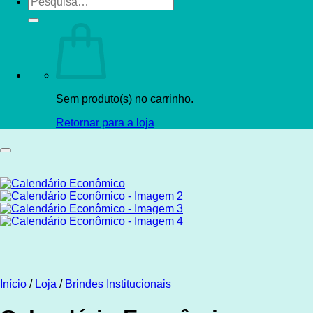
por:
Sem produto(s) no carrinho.
Retornar para a loja
Início
/
Loja
/
Brindes Institucionais