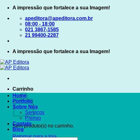
Skip
A impressão que fortalece a sua Imagem!
to
apeditora@apeditora.com.br
content
08:00 - 18:00
021 3867-1585
21 99400-2287
A impressão que fortalece a sua Imagem!
Carrinho
Home
Portfolio
Sobre Nós
Serviços
Premio
Contato
Sem produto(s) no carrinho.
Blog
Retornar para a loja
Pesquisar