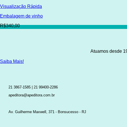
Visualização Rápida
Embalagem de vinho
R$340,00
Atuamos desde 198
Saiba Mais!
21 3867-1585 | 21 99400-2286
apeditora@apeditora.com.br
Av. Guilherme Maxwell, 371 - Bonsucesso - RJ