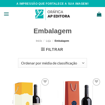
Skip
A IMPRESSÃO QUE FORTALECE A SUA IMAGEM!
to
content
Embalagem
Início
/
Loja
/
Embalagem
FILTRAR
Add to
Add to
wishlist
wishlist