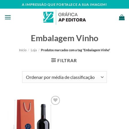
Skip
A IMPRESSÃO QUE FORTALECE A SUA IMAGEM!
to
content
Embalagem Vinho
Início
/
Loja
/
Produtos marcados com a tag “Embalagem Vinho”
FILTRAR
Add to
wishlist