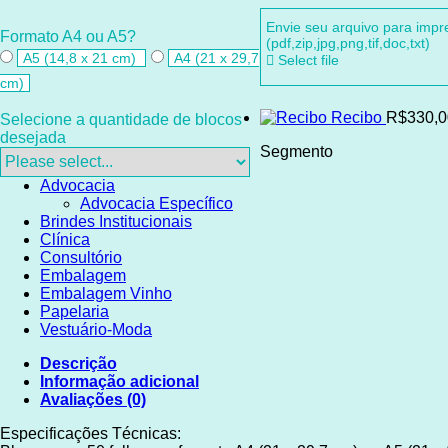
Envie seu arquivo para imp
Formato A4 ou A5?
(pdf,zip,jpg,png,tif,doc,txt)
A5 (14,8 x 21 cm)
A4 (21 x 29,7
Select file
cm)
Recibo
R$330,0
Selecione a quantidade de blocos
desejada
Segmento
Advocacia
Advocacia Específico
Brindes Institucionais
Clínica
Consultório
Embalagem
Embalagem Vinho
Papelaria
Vestuário-Moda
Descrição
Informação adicional
Avaliações (0)
Especificações Técnicas: