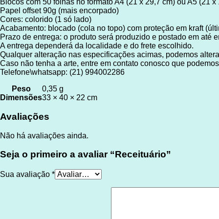
Blocos com 50 folhas no formato A4 (21 x 29,7 cm) ou A5 (21 x
Papel offset 90g (mais encorpado)
Cores: colorido (1 só lado)
Acabamento: blocado (cola no topo) com proteção em kraft (últi
Prazo de entrega: o produto será produzido e postado em até em
A entrega dependerá da localidade e do frete escolhido.
Qualquer alteração nas especificações acimas, podemos alterar
Caso não tenha a arte, entre em contato conosco que podemos 
Telefone\whatsapp: (21) 994002286
Peso
0,35 g
Dimensões
33 × 40 × 22 cm
Avaliações
Não há avaliações ainda.
Seja o primeiro a avaliar “Receituário”
Sua avaliação
*