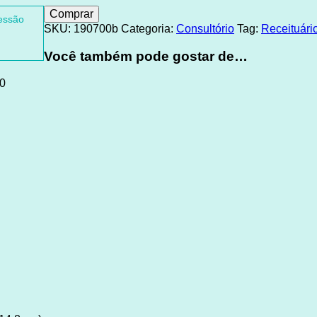
Comprar
ressão
SKU:
190700b
Categoria:
Consultório
Tag:
Receituári
Você também pode gostar de…
0