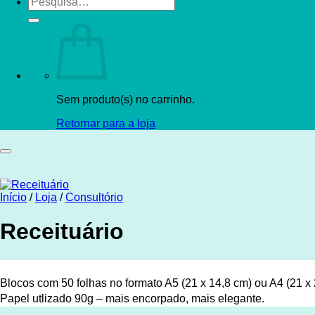
por:
Sem produto(s) no carrinho.
Retornar para a loja
Início
/
Loja
/
Consultório
Receituário
Blocos com 50 folhas no formato A5 (21 x 14,8 cm) ou A4 (21 x 
Papel utlizado 90g – mais encorpado, mais elegante.