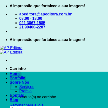
Skip
A impressão que fortalece a sua Imagem!
to
apeditora@apeditora.com.br
content
08:00 - 18:00
021 3867-1585
21 99400-2287
A impressão que fortalece a sua Imagem!
Carrinho
Home
Portfolio
Sobre Nós
Serviços
Premio
Contato
Sem produto(s) no carrinho.
Blog
Retornar para a loja
Pesquisar