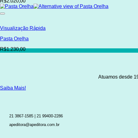
R$2.020,00
Visualização Rápida
Pasta Orelha
R$1.230,00
Atuamos desde 198
Saiba Mais!
21 3867-1585 | 21 99400-2286
apeditora@apeditora.com.br