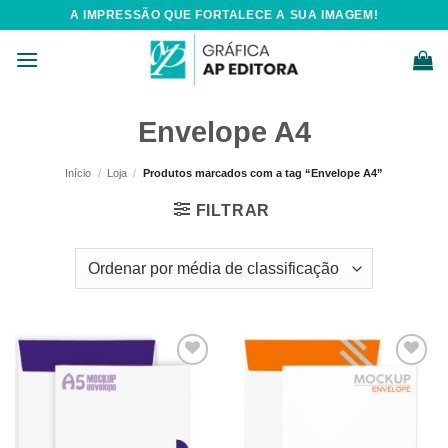
Skip
A IMPRESSÃO QUE FORTALECE A SUA IMAGEM!
to
content
Envelope A4
Início
/
Loja
/
Produtos marcados com a tag “Envelope A4”
FILTRAR
Add to
Add to
wishlist
wishlist